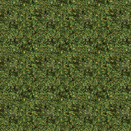
D�enka
* . .1987
+ . .2003
Alf��ek