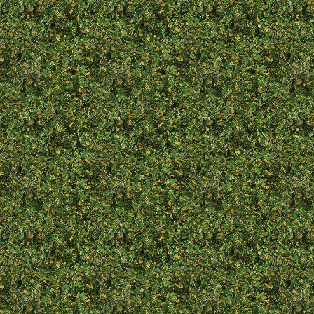
* . .1995
+ . .2009