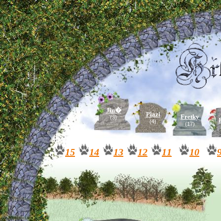
Jin�
Plazi
Fretky
(3)
(4)
(17)
15
14
13
12
11
10