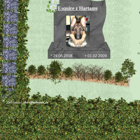
Esquire z Hartamy
n
* 29.06.2008
+ 01.02.2009
Ron��ek
Webdesign:
deri@adminit.cz