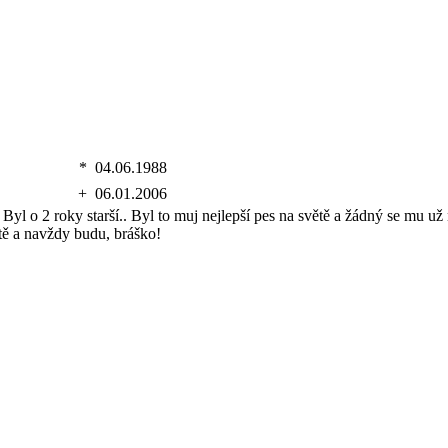
*
04.06.1988
+
06.01.2006
Byl o 2 roky starší.. Byl to muj nejlepší pes na světě a žádný se mu už
tě a navždy budu, bráško!