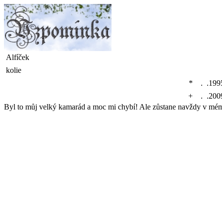
Alfíček
kolie
*
. .199
+
. .200
Byl to můj velký kamarád a moc mi chybí! Ale zůstane navždy v mém